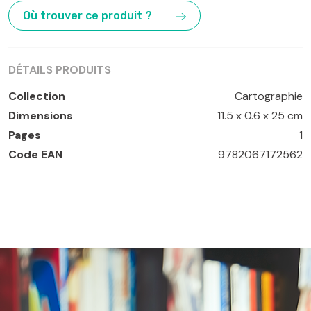
Odiennée
,
Séguéla
,
Tabou
,
Yamoussoukro
Où trouver ce produit ?
DÉTAILS PRODUITS
Collection
Cartographie
Dimensions
11.5 x 0.6 x 25 cm
Pages
1
Code EAN
9782067172562