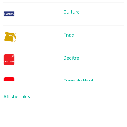
Cultura
Fnac
Decitre
Furet du Nord
Afficher plus
LesLibraires.fr
U Culture