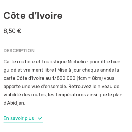
ABIDJAN
Côte d’Ivoire
8,50 €
DESCRIPTION
Carte routière et touristique Michelin : pour être bien
guidé et vraiment libre ! Mise à jour chaque année la
carte Côte d'Ivoire au 1/800 000 (1cm = 8km) vous
apporte une vue d'ensemble. Retrouvez le niveau de
viabilité des routes, les températures ainsi que le plan
d'Abidjan.
MOTS-CLÉS
En savoir plus
Abidjan
,
Bouaké
,
Bouna
,
Daloa
,
Gagnoa
,
Korhogo
,