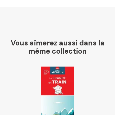
Ombres Blanches
Vous aimerez aussi dans la
Mollat
même collection
Libraires Ensemble
Chapitre
Dialogue