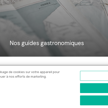
Nos guides gastronomiques
ckage de cookies sur votre appareil pour
Nos libraires
Offres PRO
Actualités
C
ibuer à nos efforts de marketing.
onfidentialité
•
Copyrights
•
Paramètres des cookies