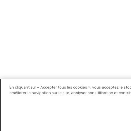
Les cartes Michelin
En cliquant sur « Accepter tous les cookies », vous acceptez le sto
Michelin Editions
améliorer la navigation sur le site, analyser son utilisation et contr
© 2021 MICHELIN Editions •
Mentions légales
•
Politique de c