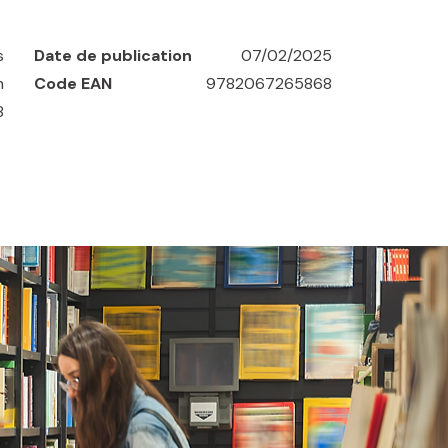
s
Date de publication
07/02/2025
m
Code EAN
9782067265868
8