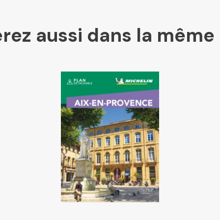
rez aussi dans la même 
Mollat
Libraires Ensemble
Chapitre
Dialogue
Librairie La Procure