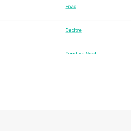
Fnac
Decitre
Furet du Nord
LesLibraires.fr
U Culture
Ombres Blanches