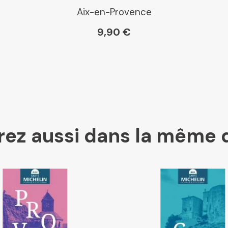
Paris Librairies
Aix-en-Provence
9,90 €
Gibert
Kleber
ez aussi dans la même 
Place des libraires
E Leclerc
Boutique L'Aventure Michelin