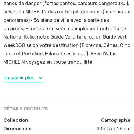
zones de danger (fortes pentes, parcours dangereux...),
sélection MICHELIN des routes pittoresques (avec beaux
panoramas) • 56 plans de ville avec la carte des
environs. Pensez à utiliser en complément notre Carte
National Italie, notre Guide Vert Italie, ou un Guide Vert
Week&GO selon votre destination (Florence, Gênes, Cinq
Terre et Portofino, Milan et ses lacs ...). Avec l'Atlas
MICHELIN voyagez en toute tranquillité !
MOTS-CLÉS
En savoir plus
Ancôme
,
Bari
,
Bologne
,
Cagliari
,
Florence
,
Gênes
,
Italie
,
Milan
,
Naples
,
Palerme
,
Reggio di Calabria
,
Rome
,
Sardaigne
,
Sicile
,
Turin
,
Venise
DÉTAILS PRODUITS
Collection
Cartographie
Dimensions
23 x 1.5 x 29 cm