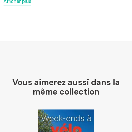
Afficher plus
LesLibraires.fr
U Culture
Ombres Blanches
Vous aimerez aussi dans la
Mollat
même collection
Libraires Ensemble
Chapitre