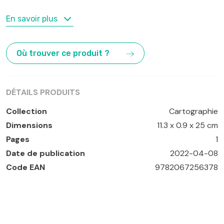
MOTS-CLÉS
En savoir plus
Ajaccio
,
Bordeaux
,
Brest
,
Clermont-Ferrand
,
France
,
Le Havre
,
Lille
,
Lyon
,
Marseille
,
Nantes
,
Nice
,
Paris
,
Où trouver ce produit ?
Strasbourg
,
Toulouse
,
Vélo
DÉTAILS PRODUITS
Collection
Cartographie
Dimensions
11.3 x 0.9 x 25 cm
Pages
1
Date de publication
2022-04-08
Code EAN
9782067256378