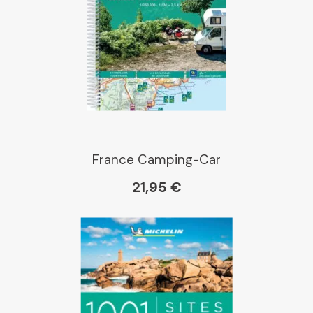
Place des libraires
E Leclerc
Boutique L'Aventure
Michelin
France Camping-Car
21,95 €
Cartovia