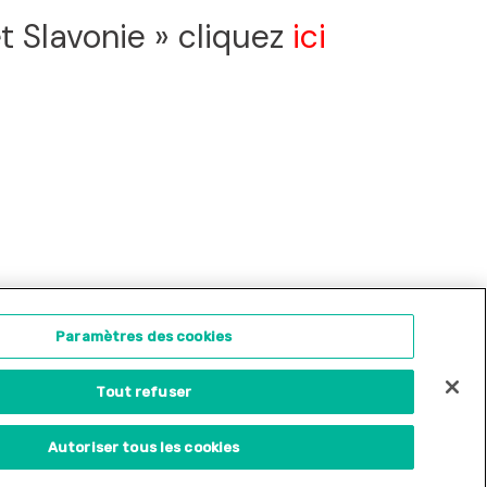
t Slavonie » cliquez
ici
ontact
Concours d'illustration
Paramètres des cookies
Tout refuser
Site internet créé par
Adveris
Autoriser tous les cookies