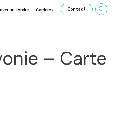
Contact
uver un libraire
Carrières
vonie – Carte