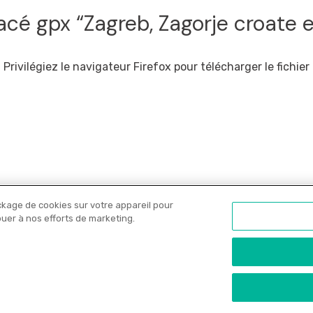
acé gpx “Zagreb, Zagorje croate e
Privilégiez le navigateur Firefox pour télécharger le fichier
ckage de cookies sur votre appareil pour
Nos libraires
Offres PRO
Actualités
C
ibuer à nos efforts de marketing.
onfidentialité
•
Copyrights
•
Paramètres des cookies