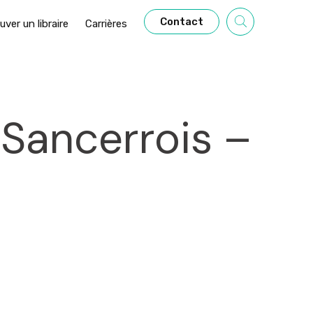
Contact
uver un libraire
Carrières
 Sancerrois –