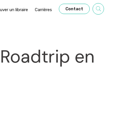
Contact
uver un libraire
Carrières
 Roadtrip en