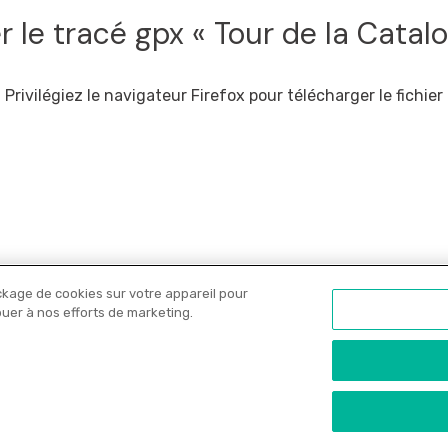
r le tracé gpx « Tour de la Catal
Privilégiez le navigateur Firefox pour télécharger le fichier
ckage de cookies sur votre appareil pour
Nos libraires
Offres PRO
Actualités
C
ibuer à nos efforts de marketing.
onfidentialité
•
Copyrights
•
Paramètres des cookies