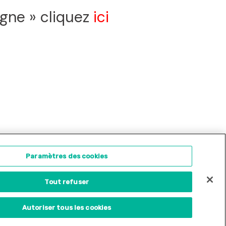
ogne » cliquez
ici
ontact
Concours d'illustration
Paramètres des cookies
Tout refuser
Site internet créé par
Adveris
Autoriser tous les cookies