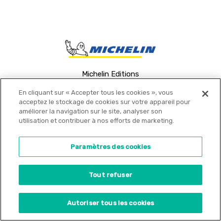
Michelin Editions
Nos libraires
En cliquant sur « Accepter tous les cookies », vous
Offres PRO
acceptez le stockage de cookies sur votre appareil pour
améliorer la navigation sur le site, analyser son
Actualités
utilisation et contribuer à nos efforts de marketing.
Contact
Concours d'illustration
Paramètres des cookies
Tout refuser
Autoriser tous les cookies
© 2021 MICHELIN Editions •
Mentions légales
•