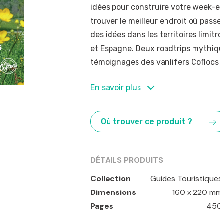
idées pour construire votre week-e
trouver le meilleur endroit où pass
des idées dans les territoires limit
et Espagne. Deux roadtrips mythiq
témoignages des vanlifers Coflocs
MOTS-CLÉS
En savoir plus
Angers
,
Bordeaux
,
Clermont-Ferra
van
,
Week-ends
Où trouver ce produit ?
DÉTAILS PRODUITS
Collection
Guides Touristique
Dimensions
160 x 220 m
Pages
45