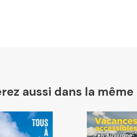
LesLibraires.fr
U Culture
Ombres Blanches
rez aussi dans la même 
Mollat
Libraires Ensemble