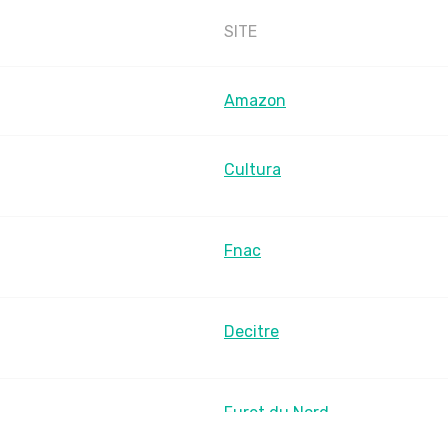
SITE
Amazon
Cultura
Fnac
Decitre
Furet du Nord