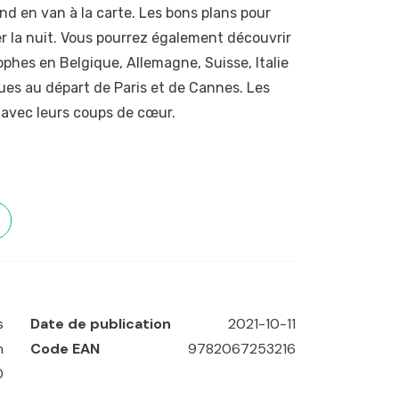
nd en van à la carte. Les bons plans pour
er la nuit. Vous pourrez également découvrir
rophes en Belgique, Allemagne, Suisse, Italie
ues au départ de Paris et de Cannes. Les
 avec leurs coups de cœur.
nd
,
Dijon
,
France
,
Marseille
,
Paris
,
Toulouse
,
s
Date de publication
2021-10-11
m
Code EAN
9782067253216
0