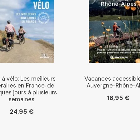
Chapitre
Dialogue
Librairie La Procure
Paris Librairies
 à vélo: Les meilleurs
Vacances accessibl
éraires en France, de
Auvergne-Rhône-A
ues jours à plusieurs
16,95 €
semaines
Gibert
24,95 €
Kleber