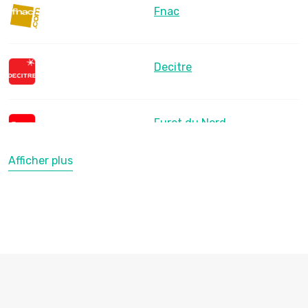
Fnac
Decitre
Furet du Nord
Afficher plus
LesLibraires.fr
U Culture
Ombres Blanches