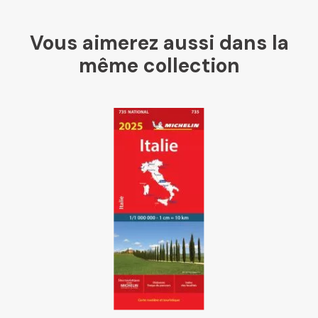
Vous aimerez aussi dans la
Mollat
même collection
Libraires Ensemble
Chapitre
Dialogue
Librairie La Procure