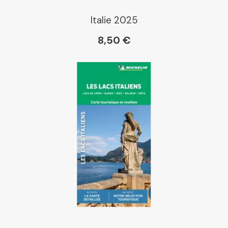
Paris Librairies
Italie 2025
8,50 €
Gibert
Kleber
Place des libraires
E Leclerc
Boutique L'Aventure
Michelin