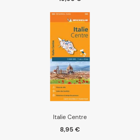
Gibert
Kleber
Place des libraires
E Leclerc
Boutique L'Aventure
Michelin
Italie Centre
8,95 €
Cartovia