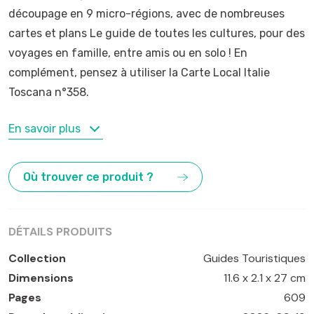
découpage en 9 micro-régions, avec de nombreuses
cartes et plans Le guide de toutes les cultures, pour des
voyages en famille, entre amis ou en solo ! En
complément, pensez à utiliser la Carte Local Italie
Toscana n°358.
MOTS-CLÉS
En savoir plus
Ancöne
,
Ascoli Piceno
,
Assise
,
Cortone
,
Grosseto
,
Livourne
,
Lucques
,
Ombrie
,
Pérouse
,
Pise
,
S.Gimignano
,
Où trouver ce produit ?
Sienne
,
Toscane
,
Urbino
DÉTAILS PRODUITS
Collection
Guides Touristiques
Dimensions
11.6 x 2.1 x 27 cm
Pages
609