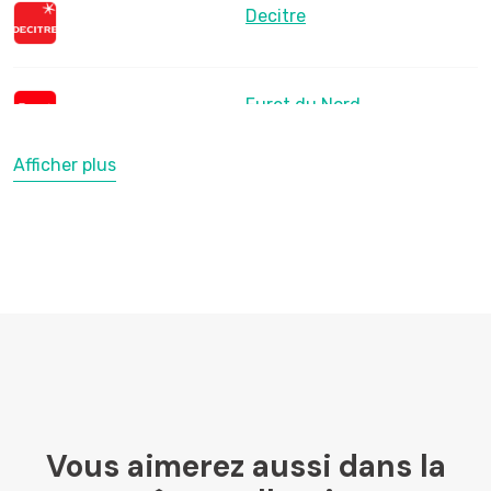
Decitre
Furet du Nord
Afficher plus
LesLibraires.fr
U Culture
Ombres Blanches
Vous aimerez aussi dans la
Mollat