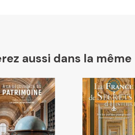
U Culture
Ombres Blanches
Mollat
rez aussi dans la même 
Libraires Ensemble
Chapitre
Dialogue