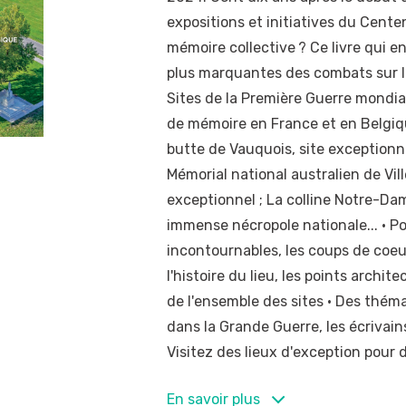
expositions et initiatives du Centen
mémoire collective ? Ce livre qui e
plus marquantes des combats sur l
Sites de la Première Guerre mondial
de mémoire en France et en Belgiqu
butte de Vauquois, site exceptionne
Mémorial national australien de Vi
exceptionnel ; La colline Notre-Da
immense nécropole nationale... • Po
incontournables, les coups de coeur
l'histoire du lieu, les points archi
de l'ensemble des sites • Des thém
dans la Grande Guerre, les écrivain
Visitez des lieux d'exception pour d
MOTS-CLÉS
En savoir plus