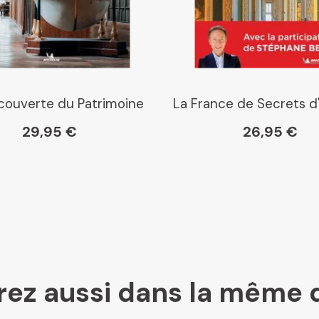
Librairie La Procure
Paris Librairies
écouverte du Patrimoine
La France de Secrets d'
29,95 €
26,95 €
Gibert
Kleber
Place des libraires
ez aussi dans la même 