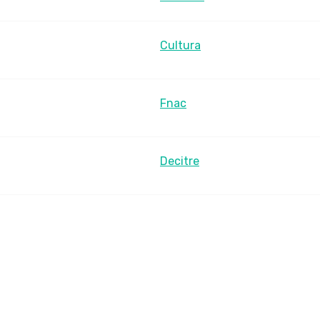
Cultura
Fnac
Decitre
LesLibraires.fr