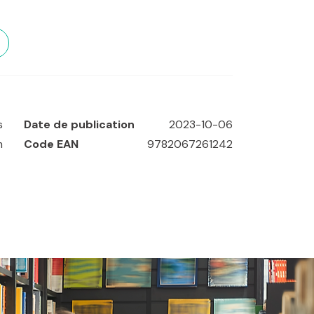
le
s
Date de publication
2023-10-06
m
Code EAN
9782067261242