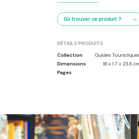
Alsace
,
Belgique
,
Champs de Batail
Où trouver ce produit ?
DÉTAILS PRODUITS
Collection
Guides Touristique
Dimensions
18 x 1.7 x 23.6 c
Pages