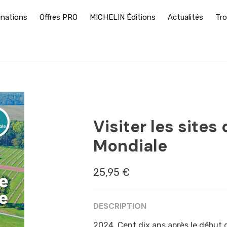
inations
Offres PRO
MICHELIN Éditions
Actualités
Tro
ALSACE
Visiter les sites
Mondiale
25,95 €
DESCRIPTION
2024. Cent dix ans après le début d