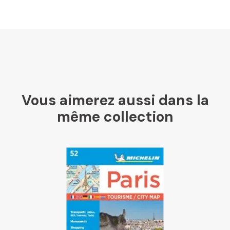
U Culture
Ombres Blanches
Vous aimerez aussi dans la
Mollat
même collection
Libraires Ensemble
Chapitre
Dialogue