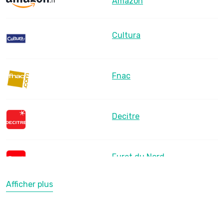
Amazon
Cultura
Fnac
Decitre
Furet du Nord
Afficher plus
LesLibraires.fr