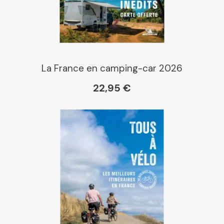
Librairie La Procure
Paris Librairies
La France en camping-car 2026
22,95 €
Gibert
Kleber
Place des libraires
E Leclerc