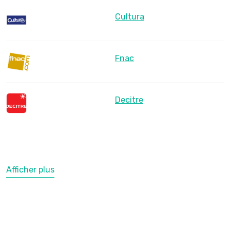
Cultura
Fnac
Decitre
Afficher plus
LesLibraires.fr
U Culture