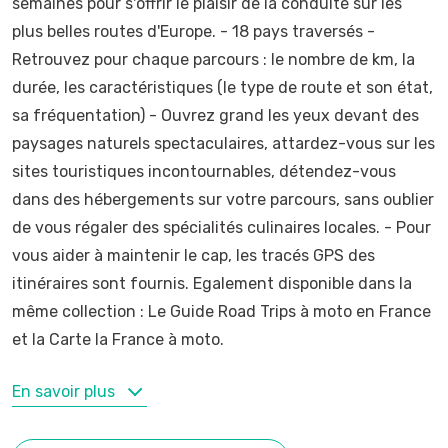
semaines pour s'offrir le plaisir de la conduite sur les
plus belles routes d'Europe. - 18 pays traversés -
Retrouvez pour chaque parcours : le nombre de km, la
durée, les caractéristiques (le type de route et son état,
sa fréquentation) - Ouvrez grand les yeux devant des
paysages naturels spectaculaires, attardez-vous sur les
sites touristiques incontournables, détendez-vous
dans des hébergements sur votre parcours, sans oublier
de vous régaler des spécialités culinaires locales. - Pour
vous aider à maintenir le cap, les tracés GPS des
itinéraires sont fournis. Egalement disponible dans la
même collection : Le Guide Road Trips à moto en France
et la Carte la France à moto.
MOTS-CLÉS
En savoir plus
France
,
Moto
,
Road-trip