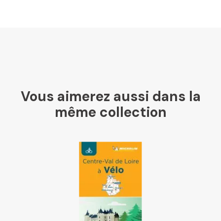
U Culture
Ombres Blanches
Vous aimerez aussi dans la
Mollat
même collection
Libraires Ensemble
Chapitre
Dialogue