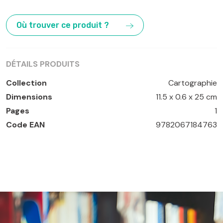
Algarve
,
Faro
,
Lisbonne
,
Portugal
Où trouver ce produit ?
DÉTAILS PRODUITS
Collection
Cartographie
Dimensions
11.5 x 0.6 x 25 cm
Pages
1
Code EAN
9782067184763