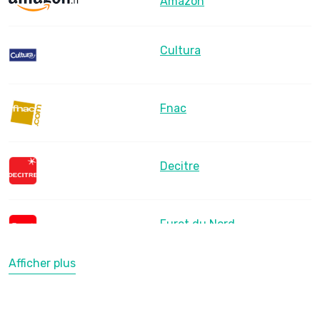
Amazon
Cultura
Fnac
Decitre
Furet du Nord
Afficher plus
LesLibraires.fr