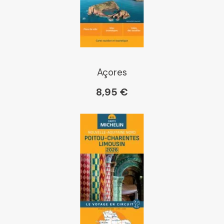
E Leclerc
Boutique L'Aventure
Michelin
Açores
8,95 €
Cartovia