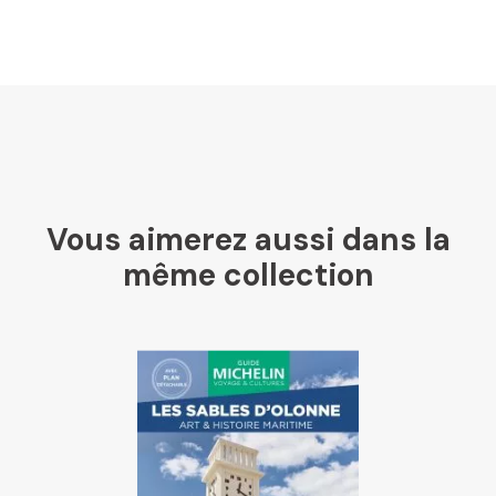
U Culture
Ombres Blanches
Vous aimerez aussi dans la
Mollat
même collection
Libraires Ensemble
Chapitre