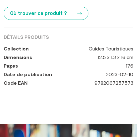
Athènes
,
Delphes
,
Epidaure
,
Mycènes
,
Mystra
,
Nauplie
,
Olympie
,
Péloponnèse
Où trouver ce produit ?
DÉTAILS PRODUITS
Collection
Guides Touristiques
Dimensions
12.5 x 1.3 x 16 cm
Pages
176
Date de publication
2023-02-10
Code EAN
9782067257573