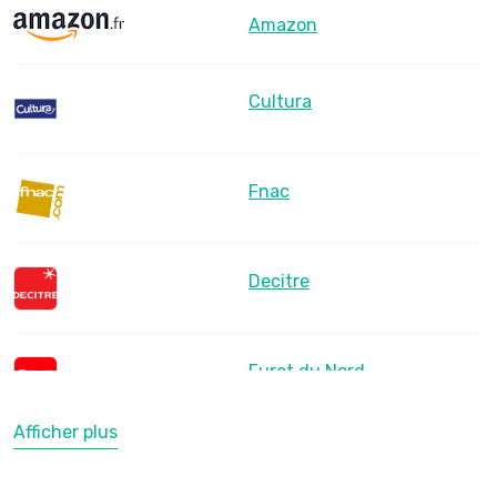
Amazon
Cultura
Fnac
Decitre
Furet du Nord
Afficher plus
LesLibraires.fr