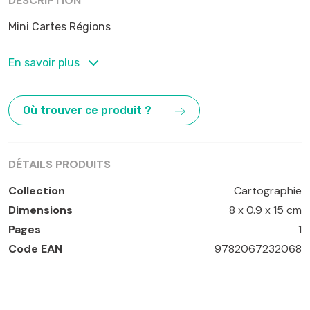
DESCRIPTION
Mini Cartes Régions
MOTS-CLÉS
En savoir plus
Bayeux
,
Caen
,
Cherbourg-Octeville
,
Le Havre
,
Le Mont-St-Michel
,
Rouen
Où trouver ce produit ?
DÉTAILS PRODUITS
Collection
Cartographie
Dimensions
8 x 0.9 x 15 cm
Pages
1
Code EAN
9782067232068