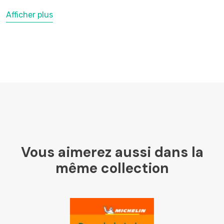
Afficher plus
LesLibraires.fr
U Culture
Ombres Blanches
Vous aimerez aussi dans la
Mollat
même collection
Libraires Ensemble