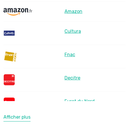
Amazon
Cultura
Fnac
Decitre
Furet du Nord
Afficher plus
LesLibraires.fr