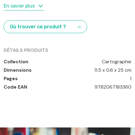
MOTS-CLÉS
En savoir plus
Pays-Bas
Où trouver ce produit ?
DÉTAILS PRODUITS
Collection
Cartographie
Dimensions
11.5 x 0.6 x 25 cm
Pages
1
Code EAN
9782067183360