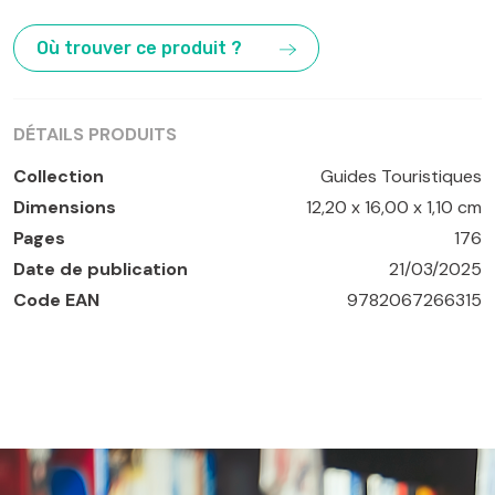
Campanie
,
Côte amalfitaine
,
Italie du Sud
,
Naples
,
Pompéi
Où trouver ce produit ?
DÉTAILS PRODUITS
Collection
Guides Touristiques
Dimensions
12,20 x 16,00 x 1,10 cm
Pages
176
Date de publication
21/03/2025
Code EAN
9782067266315