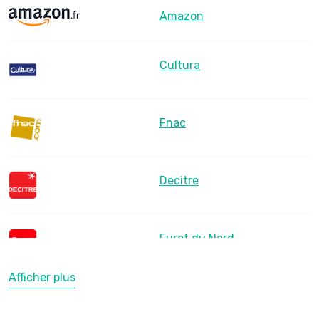
Amazon
Cultura
Fnac
Decitre
Furet du Nord
Afficher plus
LesLibraires.fr