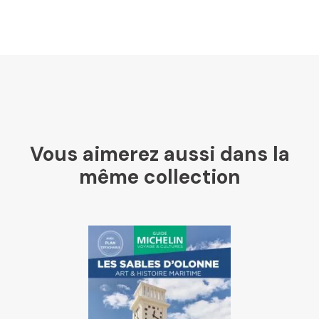
U Culture
Ombres Blanches
Vous aimerez aussi dans la
Mollat
même collection
Libraires Ensemble
Chapitre