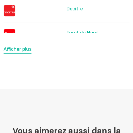
Decitre
Furet du Nord
Afficher plus
LesLibraires.fr
U Culture
Ombres Blanches
Vous aimerez aussi dans la
Mollat