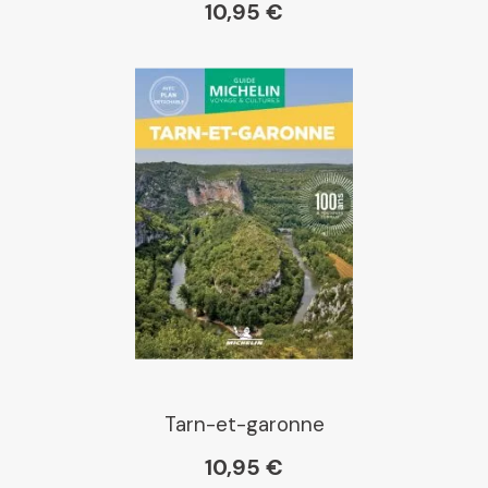
10,95 €
Gibert
Kleber
Place des libraires
E Leclerc
Boutique L'Aventure
Michelin
Tarn-et-garonne
10,95 €
Cartovia