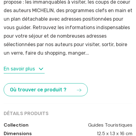
propose : les immanquables à visiter, les coups de coeur
des auteurs MICHELIN, des programmes clefs en main et
un plan détachable avec adresses positionnées pour
vous guider. Retrouvez les informations indispensables
pour votre séjour et de nombreuses adresses
sélectionnées par nos auteurs pour visiter, sortir, boire
un verre, faire du shopping, manger...
MOTS-CLÉS
En savoir plus
Aigues-Mortes
,
Flaugergues
,
Montpellier
,
Musée Fabre
,
Place de la Comédie
,
St-Guilhem-le-Désert
Où trouver ce produit ?
DÉTAILS PRODUITS
Collection
Guides Touristiques
Dimensions
12.5 x 1.3 x 16 cm