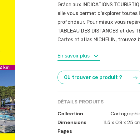
Grâce aux INDICATIONS TOURISTIQUE
elle vous permet d'explorer toutes l
profondeur. Pour mieux vous repér
TABLEAU DES DISTANCES et des T
Cartes et atlas MICHELIN, trouvez b
MOTS-CLÉS
En savoir plus
Bergame
,
Brescia
,
Côme
,
Italie
,
Lom
Où trouver ce produit ?
DÉTAILS PRODUITS
Collection
Cartographi
Dimensions
11.5 x 0.8 x 25 c
Pages