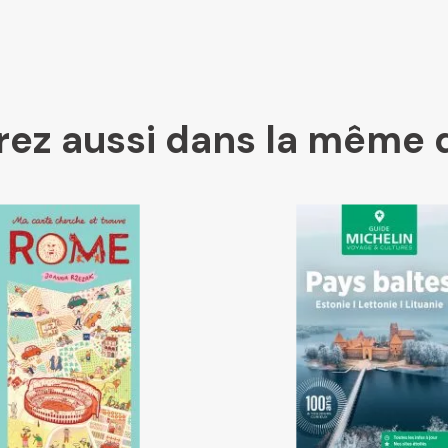
Kleber
ez aussi dans la même 
Place des libraires
E Leclerc
Boutique L'Aventure Michelin
Cartovia