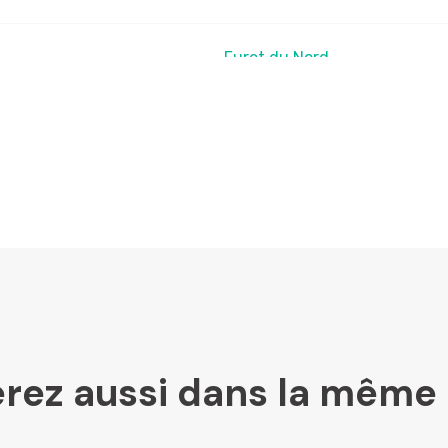
Furet du Nord
LesLibraires.fr
U Culture
Ombres Blanches
rez aussi dans la même 
Mollat