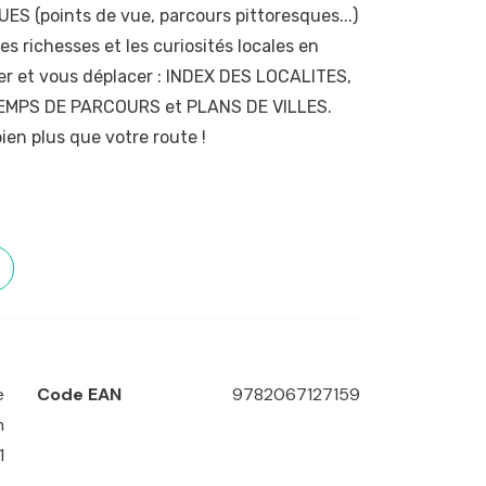
S (points de vue, parcours pittoresques...)
es richesses et les curiosités locales en
er et vous déplacer : INDEX DES LOCALITES,
EMPS DE PARCOURS et PLANS DE VILLES.
ien plus que votre route !
bardie
,
Mantoue
,
Milan
e
Code EAN
9782067127159
m
1