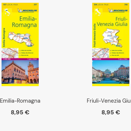
Libraires Ensemble
Chapitre
Dialogue
Librairie La Procure
Paris Librairies
Emilia-Romagna
Friuli-Venezia Giu
8,95 €
8,95 €
Gibert