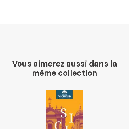
U Culture
Ombres Blanches
Vous aimerez aussi dans la
Mollat
même collection
Libraires Ensemble
Chapitre