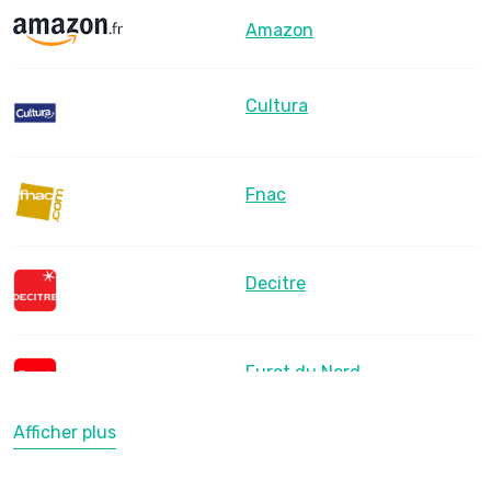
Amazon
Cultura
Fnac
Decitre
Furet du Nord
Afficher plus
LesLibraires.fr