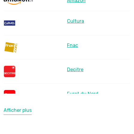
Amazon
Cultura
Fnac
Decitre
Furet du Nord
Afficher plus
LesLibraires.fr