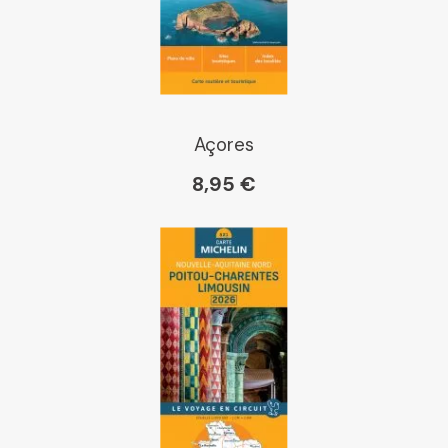
E Leclerc
Boutique L'Aventure
Michelin
Açores
8,95 €
Cartovia