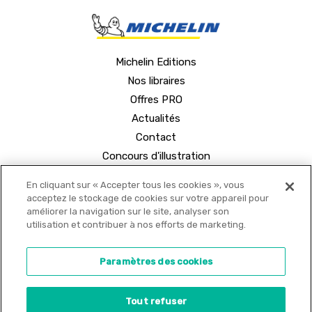
Michelin Editions
Nos libraires
Offres PRO
Actualités
Contact
Concours d'illustration
En cliquant sur « Accepter tous les cookies », vous
acceptez le stockage de cookies sur votre appareil pour
améliorer la navigation sur le site, analyser son
utilisation et contribuer à nos efforts de marketing.
© 2021 MICHELIN Editions •
Mentions légales
•
Paramètres des cookies
Politique de confidentialité
•
Copyrights
•
Tout refuser
Paramètres des cookies