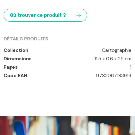
Gênes
,
Italie
,
Italie du Nord
,
Italie Générale
,
Ligurie
,
Lombardie
,
Milan
,
Piémont
,
Turin
,
Vallée d'Aoste
Où trouver ce produit ?
DÉTAILS PRODUITS
Collection
Cartographie
Dimensions
11.5 x 0.6 x 25 cm
Pages
1
Code EAN
9782067183919