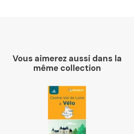
U Culture
Ombres Blanches
Vous aimerez aussi dans la
Mollat
même collection
Libraires Ensemble
Chapitre
Dialogue