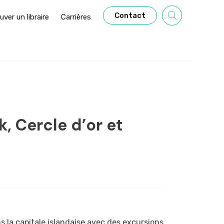
Contact
uver un libraire
Carrières
k, Cercle d’or et
s la capitale islandaise avec des excursions