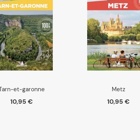
Chapitre
Dialogue
Librairie La Procure
Paris Librairies
Tarn-et-garonne
Metz
10,95 €
10,95 €
Gibert
Kleber