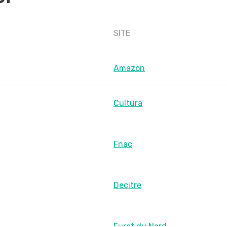
SITE
Amazon
Cultura
Fnac
Decitre
Furet du Nord