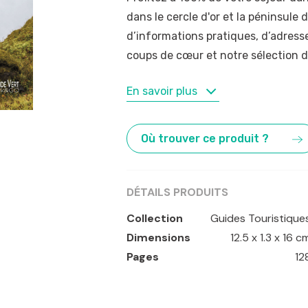
dans le cercle d'or et la péninsul
d’informations pratiques, d’adresse
coups de cœur et notre sélection 
MOTS-CLÉS
En savoir plus
Islande
,
Reykjavik
Où trouver ce produit ?
DÉTAILS PRODUITS
Collection
Guides Touristique
Dimensions
12.5 x 1.3 x 16 c
Pages
12