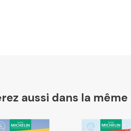
LesLibraires.fr
U Culture
Ombres Blanches
rez aussi dans la même 
Mollat
Libraires Ensemble