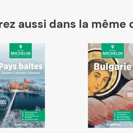
ez aussi dans la même 
Place des libraires
E Leclerc
Boutique L'Aventure Michelin