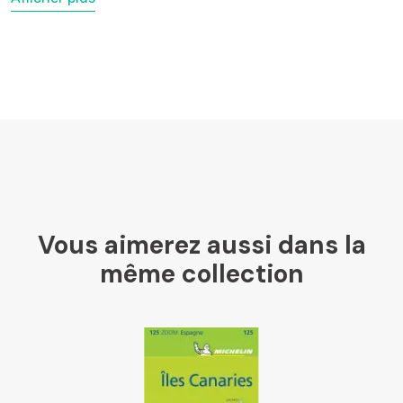
LesLibraires.fr
U Culture
Ombres Blanches
Vous aimerez aussi dans la
Mollat
même collection
Libraires Ensemble
Chapitre