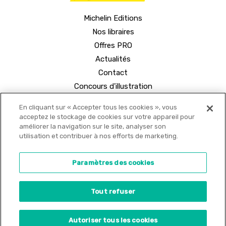
Michelin Editions
Nos libraires
Offres PRO
Actualités
Contact
Concours d'illustration
En cliquant sur « Accepter tous les cookies », vous
acceptez le stockage de cookies sur votre appareil pour
améliorer la navigation sur le site, analyser son
utilisation et contribuer à nos efforts de marketing.
© 2021 MICHELIN Editions •
Mentions légales
•
Paramètres des cookies
Politique de confidentialité
•
Copyrights
•
Tout refuser
Paramètres des cookies
Site internet créé par
Adveris
Autoriser tous les cookies