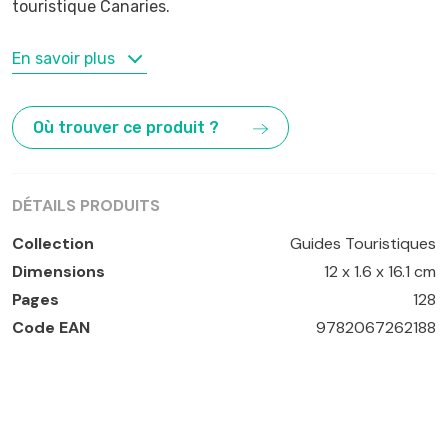
touristique Canaries.
MOTS-CLÉS
En savoir plus
Fuerteventura
,
Iles Canaries
,
Lanzarote
Où trouver ce produit ?
DÉTAILS PRODUITS
Collection
Guides Touristiques
Dimensions
12 x 1.6 x 16.1 cm
Pages
128
Code EAN
9782067262188