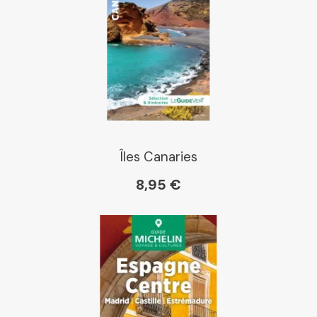
Place des libraires
E Leclerc
Boutique L'Aventure
Michelin
Îles Canaries
8,95 €
Cartovia