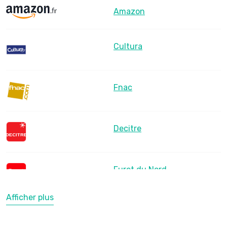
Amazon
Cultura
Fnac
Decitre
Furet du Nord
Afficher plus
LesLibraires.fr