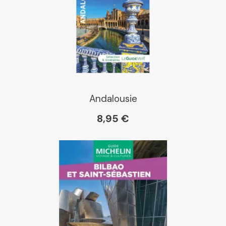
Dialogue
Librairie La Procure
Paris Librairies
Andalousie
8,95 €
Gibert
Kleber
Place des libraires