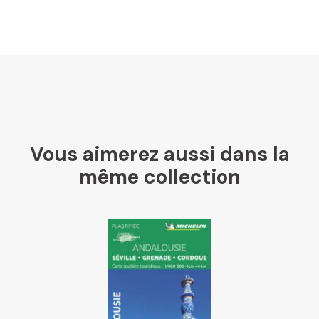
U Culture
Ombres Blanches
Vous aimerez aussi dans la
Mollat
même collection
Libraires Ensemble
Chapitre