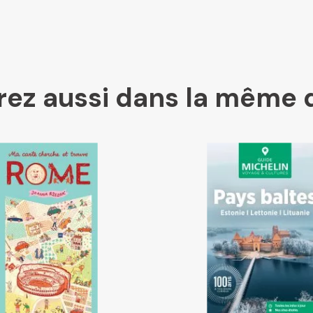
Kleber
ez aussi dans la même 
Place des libraires
E Leclerc
Boutique L'Aventure Michelin
Cartovia