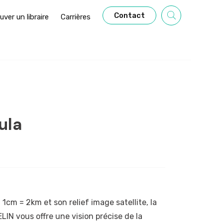
Contact
uver un libraire
Carrières
ula
1cm = 2km et son relief image satellite, la
LIN vous offre une vision précise de la