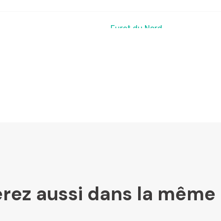
Furet du Nord
LesLibraires.fr
U Culture
Ombres Blanches
rez aussi dans la même 
Mollat