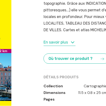
topographie. Grâce aux INDICATIO
pittoresques...) elle vous permet d'
locales en profondeur. Pour mieux 
LOCALITES, TABLEAU DES DISTANC
DE VILLES. Cartes et atlas MICHELIN
MOTS-CLÉS
En savoir plus
Frioul
,
Italie
,
Julienne
,
Trieste
,
Vén
Où trouver ce produit ?
DÉTAILS PRODUITS
Collection
Cartographi
Dimensions
11.5 x 0.8 x 25 c
Pages