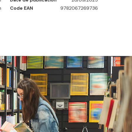
m
Code EAN
9782067269736