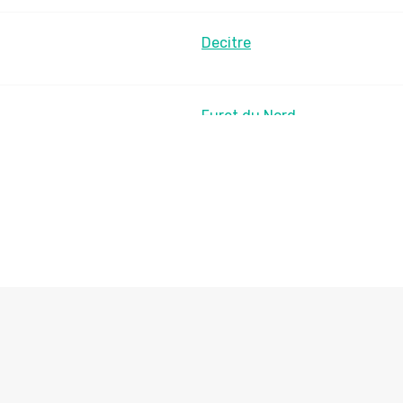
Decitre
Furet du Nord
LesLibraires.fr
U Culture
Ombres Blanches