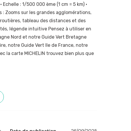
 • Echelle : 1/500 000 ème (1 cm = 5 km) •
lus : Zooms sur les grandes agglomérations,
s routières, tableau des distances et des
tés, légende intuitive Pensez à utiliser en
agne Nord et notre Guide Vert Bretagne
ire, notre Guide Vert Ile de France, notre
ec la carte MICHELIN trouvez bien plus que
éans
,
Paris
,
Poitiers
,
Rennes
,
Rouen
e
Date de publication
26/09/2025