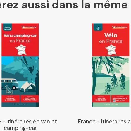
rez aussi dans la même 
Mollat
Libraires Ensemble
Chapitre
Dialogue
Librairie La Procure
Paris Librairies
 - Itinéraires en van et
France - Itinéraires 
camping-car