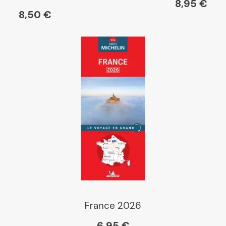
8,95 €
8,50 €
Gibert
Kleber
Place des libraires
E Leclerc
Boutique L'Aventure Michelin
France 2026
6,95 €
Cartovia