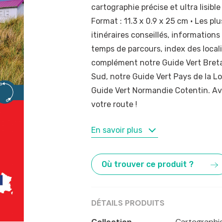
cartographie précise et ultra lisible
Format : 11.3 x 0.9 x 25 cm • Les p
itinéraires conseillés, information
temps de parcours, index des locali
complément notre Guide Vert Bret
Sud, notre Guide Vert Pays de la Lo
Guide Vert Normandie Cotentin. Av
votre route !
MOTS-CLÉS
En savoir plus
Amiens
,
Caen
,
France
,
Nantes
,
Orl
Où trouver ce produit ?
DÉTAILS PRODUITS
Collection
Cartographi