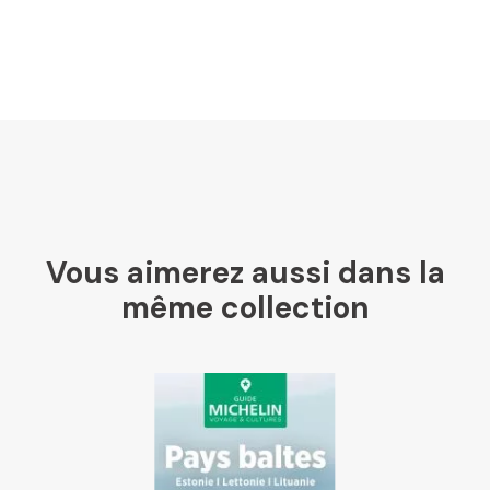
LesLibraires.fr
U Culture
Ombres Blanches
Vous aimerez aussi dans la
Mollat
même collection
Libraires Ensemble
Chapitre