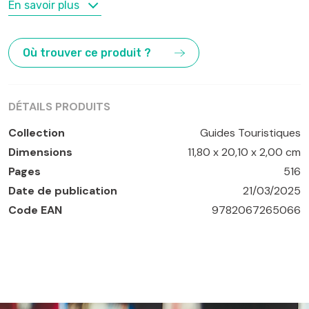
MOTS-CLÉS
En savoir plus
Burgos
,
Caceres
,
Espagne
,
Madrid
,
Salamanque
,
Tolède
,
Valladolid
Où trouver ce produit ?
DÉTAILS PRODUITS
Collection
Guides Touristiques
Dimensions
11,80 x 20,10 x 2,00 cm
Pages
516
Date de publication
21/03/2025
Code EAN
9782067265066