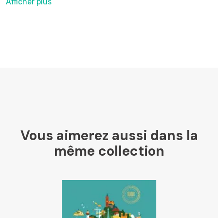
Afficher plus
LesLibraires.fr
U Culture
Ombres Blanches
Vous aimerez aussi dans la
Mollat
même collection
Libraires Ensemble
Chapitre