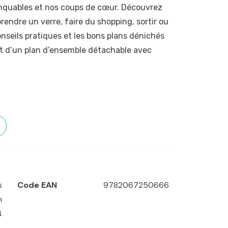
manquables et nos coups de cœur. Découvrez
rendre un verre, faire du shopping, sortir ou
nseils pratiques et les bons plans dénichés
nt d’un plan d’ensemble détachable avec
rse
,
Corte
s
Code EAN
9782067250666
m
4