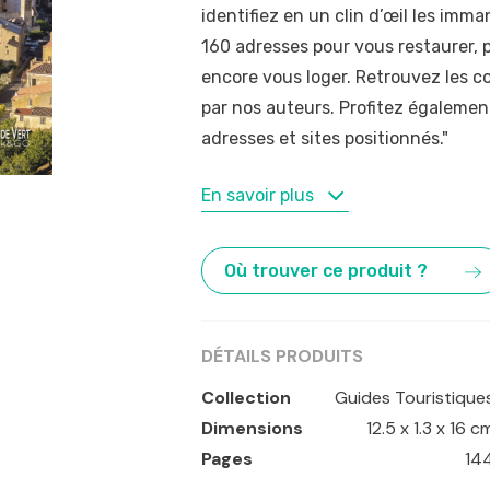
identifiez en un clin d’œil les im
160 adresses pour vous restaurer, p
encore vous loger. Retrouvez les co
par nos auteurs. Profitez égaleme
adresses et sites positionnés."
MOTS-CLÉS
En savoir plus
Ajaccio
,
Bastia
,
Bonifacio
,
Calvi
,
Co
Où trouver ce produit ?
DÉTAILS PRODUITS
Collection
Guides Touristique
Dimensions
12.5 x 1.3 x 16 c
Pages
14