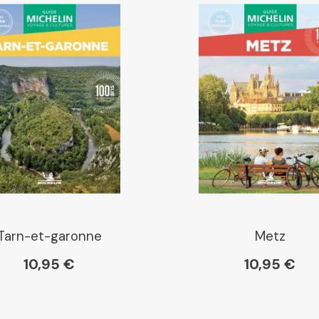
Libraires Ensemble
Chapitre
Dialogue
Librairie La Procure
Paris Librairies
Tarn-et-garonne
Metz
10,95 €
10,95 €
Gibert