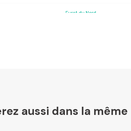
Furet du Nord
LesLibraires.fr
U Culture
Ombres Blanches
rez aussi dans la même 
Mollat