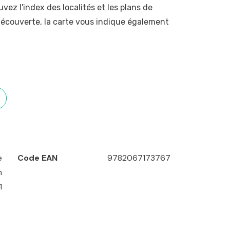
ez l'index des localités et les plans de
 découverte, la carte vous indique également
arna
e
Code EAN
9782067173767
m
1