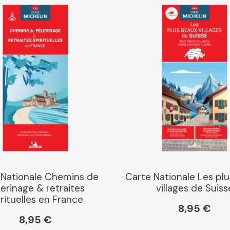
Libraires Ensemble
Chapitre
Dialogue
Librairie La Procure
Paris Librairies
 Nationale Chemins de
Carte Nationale Les pl
erinage & retraites
villages de Suiss
irituelles en France
8,95 €
Gibert
8,95 €