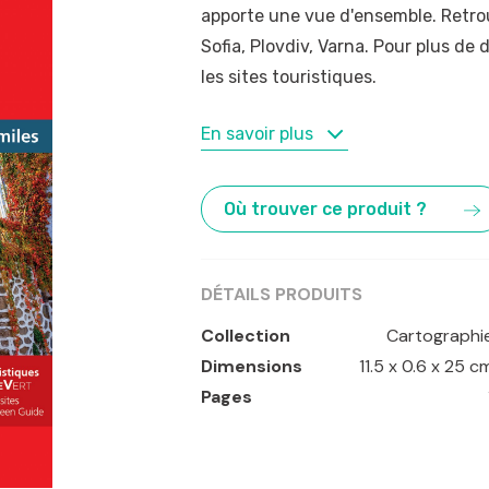
apporte une vue d'ensemble. Retrouv
Sofia, Plovdiv, Varna. Pour plus de
les sites touristiques.
MOTS-CLÉS
En savoir plus
Bourgas
,
Bulgarie
,
Plovdiv
,
Sofia
,
V
Où trouver ce produit ?
DÉTAILS PRODUITS
Collection
Cartographi
Dimensions
11.5 x 0.6 x 25 c
Pages