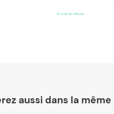
Furet du Nord
LesLibraires.fr
U Culture
Ombres Blanches
rez aussi dans la même 
Mollat