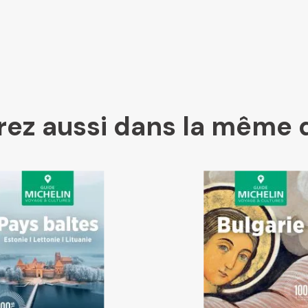
Kleber
Place des libraires
ez aussi dans la même 
E Leclerc
Boutique L'Aventure Michelin
Cartovia