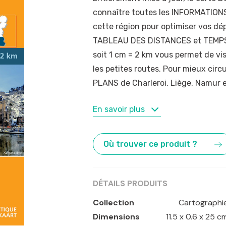
connaître toutes les INFORMATION
cette région pour optimiser vos d
TABLEAU DES DISTANCES et TEMPS
soit 1 cm = 2 km vous permet de v
les petites routes. Pour mieux circ
PLANS de Charleroi, Liège, Namur 
MOTS-CLÉS
En savoir plus
Charleroi
,
Liège
,
Mons
,
Namur
Où trouver ce produit ?
DÉTAILS PRODUITS
Collection
Cartographi
Dimensions
11.5 x 0.6 x 25 c