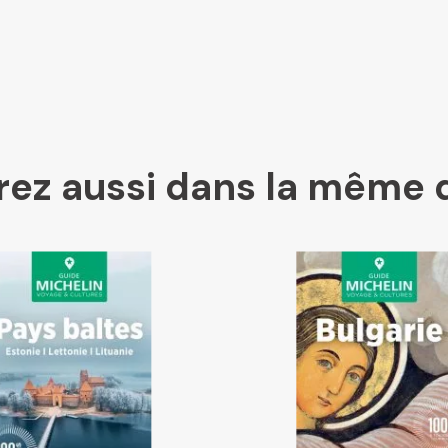
Kleber
Place des libraires
ez aussi dans la même 
E Leclerc
Boutique L'Aventure Michelin
Cartovia