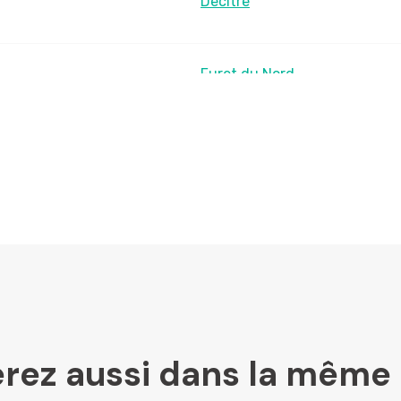
Decitre
Furet du Nord
LesLibraires.fr
U Culture
Ombres Blanches
rez aussi dans la même 
Mollat