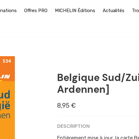
inations
Offres PRO
MICHELIN Éditions
Actualités
Tro
BENELUX
Belgique Sud/Zu
Ardennen]
8,95 €
DESCRIPTION
Entièrement mise à jour, la carte