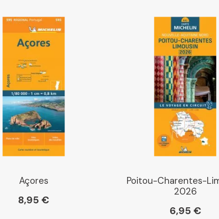
Libraires Ensemble
Chapitre
Dialogue
Librairie La Procure
Paris Librairies
Açores
Poitou-Charentes-Li
2026
8,95 €
6,95 €
Gibert