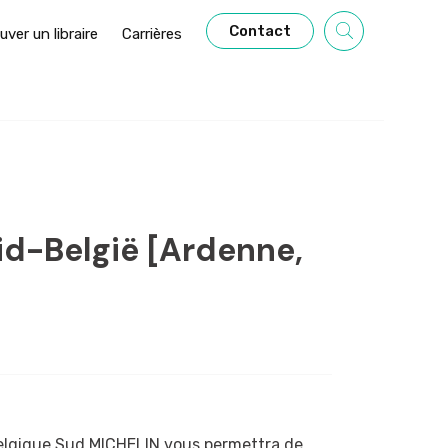
Contact
uver un libraire
Carrières
id-België [Ardenne,
 Belgique Sud MICHELIN vous permettra de