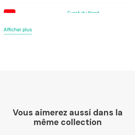
Furet du Nord
Afficher plus
LesLibraires.fr
U Culture
Ombres Blanches
Vous aimerez aussi dans la
Mollat
même collection