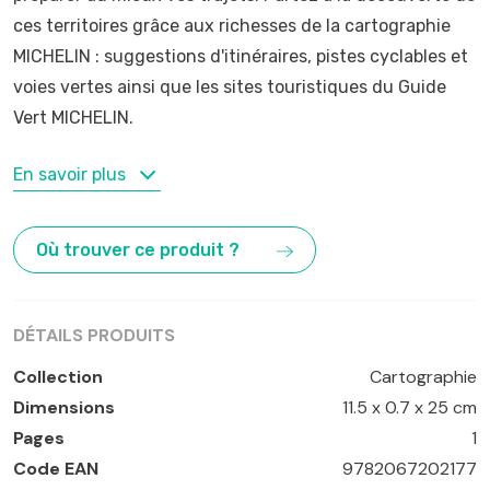
ces territoires grâce aux richesses de la cartographie
MICHELIN : suggestions d'itinéraires, pistes cyclables et
voies vertes ainsi que les sites touristiques du Guide
Vert MICHELIN.
MOTS-CLÉS
En savoir plus
Bas-Rhin
,
Belfort
,
Colmar
,
Haut-Rhin
,
Starbourg
Où trouver ce produit ?
DÉTAILS PRODUITS
Collection
Cartographie
Dimensions
11.5 x 0.7 x 25 cm
Pages
1
Code EAN
9782067202177