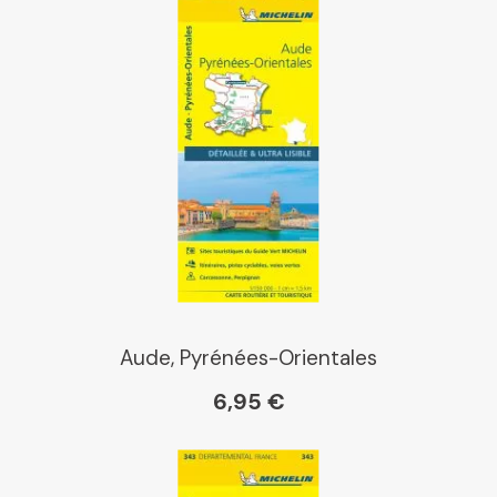
Kleber
Place des libraires
E Leclerc
Boutique L'Aventure
Michelin
Aude, Pyrénées-Orientales
6,95 €
Cartovia