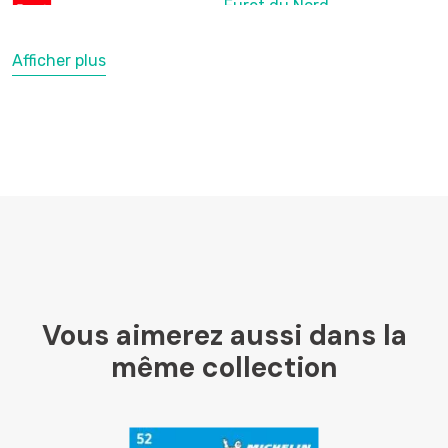
Furet du Nord
Afficher plus
LesLibraires.fr
U Culture
Ombres Blanches
Vous aimerez aussi dans la
Mollat
même collection
Libraires Ensemble