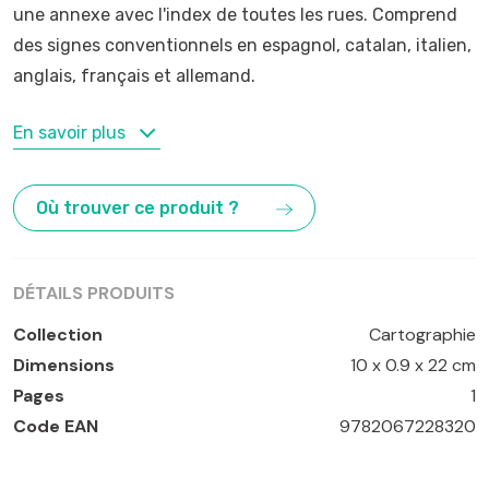
une annexe avec l'index de toutes les rues. Comprend
des signes conventionnels en espagnol, catalan, italien,
anglais, français et allemand.
MOTS-CLÉS
En savoir plus
Barcelone
,
Catalogne
,
Espagne
Où trouver ce produit ?
DÉTAILS PRODUITS
Collection
Cartographie
Dimensions
10 x 0.9 x 22 cm
Pages
1
Code EAN
9782067228320