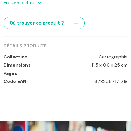
MOTS-CLÉS
En savoir plus
Autriche
,
Bregenz
,
Graz
,
Innsbruck
,
Linz
,
Salzbourg
,
Vienne
Où trouver ce produit ?
DÉTAILS PRODUITS
Collection
Cartographie
Dimensions
11.5 x 0.6 x 25 cm
Pages
1
Code EAN
9782067171718