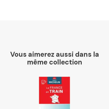
U Culture
Ombres Blanches
Vous aimerez aussi dans la
Mollat
même collection
Libraires Ensemble
Chapitre