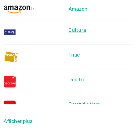
Amazon
Cultura
Fnac
Decitre
Furet du Nord
Afficher plus
LesLibraires.fr