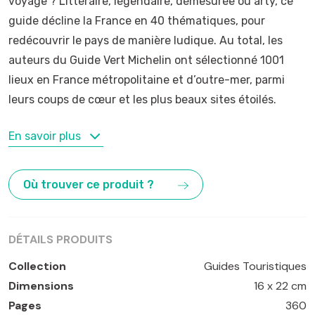
voyage ? Littéraire, légendaire, démesurée ou arty, ce
guide décline la France en 40 thématiques, pour
redécouvrir le pays de manière ludique. Au total, les
auteurs du Guide Vert Michelin ont sélectionné 1001
lieux en France métropolitaine et d’outre-mer, parmi
leurs coups de cœur et les plus beaux sites étoilés.
MOTS-CLÉS
En savoir plus
beaux sites étoilés
,
ludique
,
sites emblématiques
,
thématique
Où trouver ce produit ?
DÉTAILS PRODUITS
Collection
Guides Touristiques
Dimensions
16 x 22 cm
Pages
360