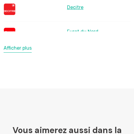
Decitre
Furet du Nord
Afficher plus
LesLibraires.fr
U Culture
Ombres Blanches
Vous aimerez aussi dans la
Mollat