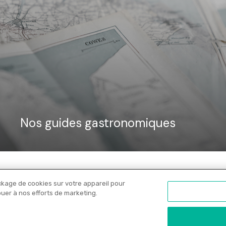
Nos guides gastronomiques
ckage de cookies sur votre appareil pour
Nos libraires
Offres PRO
Actualités
C
ibuer à nos efforts de marketing.