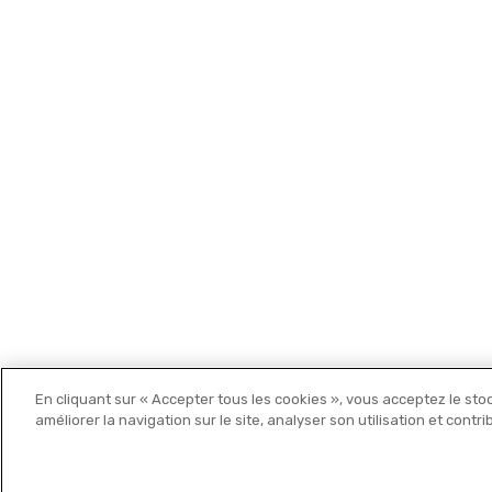
Les cartes Michelin
En cliquant sur « Accepter tous les cookies », vous acceptez le sto
Michelin Editions
améliorer la navigation sur le site, analyser son utilisation et contr