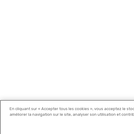
Les cartes Michelin
En cliquant sur « Accepter tous les cookies », vous acceptez le sto
Michelin Editions
améliorer la navigation sur le site, analyser son utilisation et contr