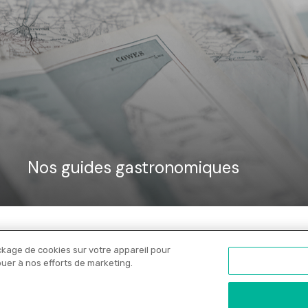
Nos guides gastronomiques
ckage de cookies sur votre appareil pour
Nos libraires
Offres PRO
Actualités
C
ibuer à nos efforts de marketing.