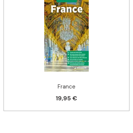
France
19,95 €