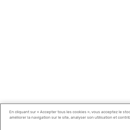
Les cartes Michelin
En cliquant sur « Accepter tous les cookies », vous acceptez le sto
Michelin Editions
améliorer la navigation sur le site, analyser son utilisation et contr