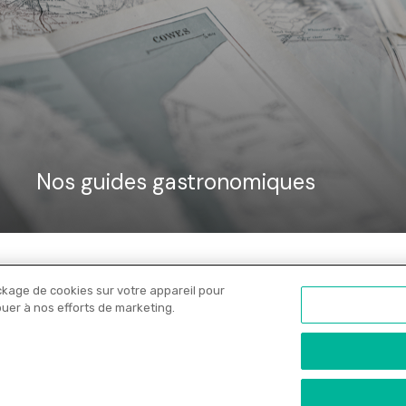
Nos guides gastronomiques
ckage de cookies sur votre appareil pour
Nos libraires
Offres PRO
Actualités
C
ibuer à nos efforts de marketing.
onfidentialité
•
Copyrights
•
Paramètres des cookies