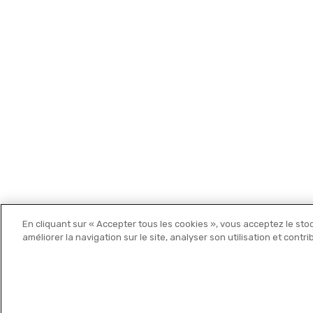
Les cartes Michelin
En cliquant sur « Accepter tous les cookies », vous acceptez le sto
Michelin Editions
améliorer la navigation sur le site, analyser son utilisation et contr
© 2021 MICHELIN Editions •
Mentions légales
•
Politique de c