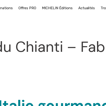
inations
Offres PRO
MICHELIN Éditions
Actualités
Tro
u Chianti – Fab
26
’Italie gourman