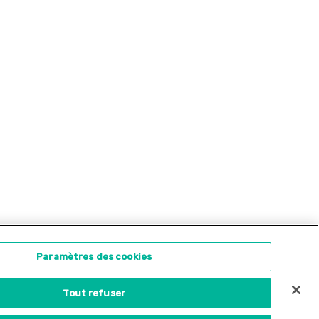
ontact
Concours d'illustration
Paramètres des cookies
Tout refuser
Site internet créé par
Adveris