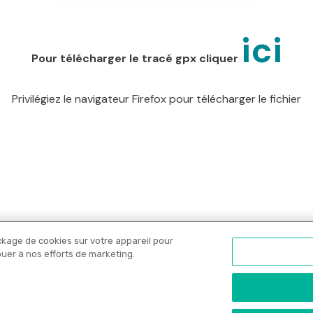
ici
Pour télécharger le tracé gpx cliquer
Privilégiez le navigateur Firefox pour télécharger le fichier
ckage de cookies sur votre appareil pour
Nos libraires
Offres PRO
Actualités
C
ibuer à nos efforts de marketing.
onfidentialité
•
Copyrights
•
Paramètres des cookies