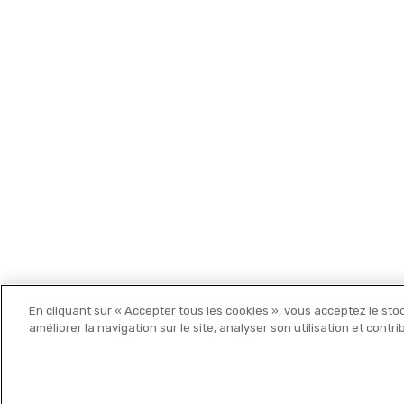
En cliquant sur « Accepter tous les cookies », vous acceptez le sto
Michelin Editions
améliorer la navigation sur le site, analyser son utilisation et contr
© 2021 MICHELIN Editions •
Mentions légales
•
Politique de c