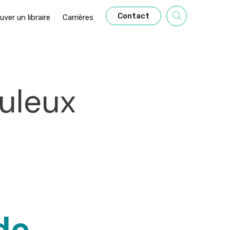
Contact
uver un libraire
Carrières
uleux
de