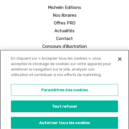
Michelin Editions
Nos libraires
Offres PRO
Actualités
Contact
Concours d'illustration
En cliquant sur « Accepter tous les cookies », vous
acceptez le stockage de cookies sur votre appareil pour
améliorer la navigation sur le site, analyser son
utilisation et contribuer à nos efforts de marketing.
© 2021 MICHELIN Editions •
Mentions légales
•
Paramètres des cookies
Politique de confidentialité
•
Copyrights
•
Tout refuser
Paramètres des cookies
Site internet créé par
Adveris
Autoriser tous les cookies