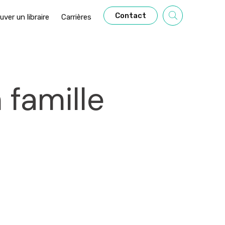
Contact
uver un libraire
Carrières
famille