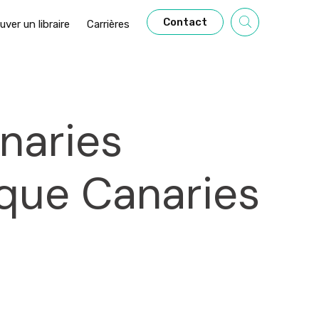
Contact
uver un libraire
Carrières
naries
ique Canaries