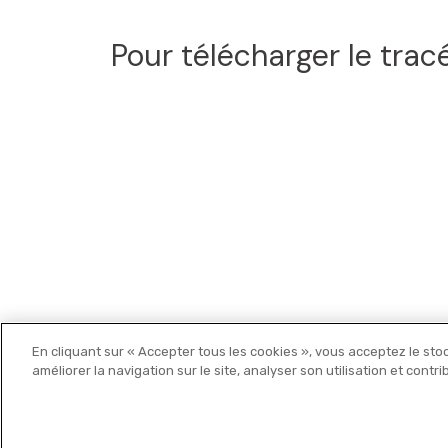
Pour télécharger le trac
En cliquant sur « Accepter tous les cookies », vous acceptez le sto
Michelin Editions
améliorer la navigation sur le site, analyser son utilisation et contr
© 2021 MICHELIN Editions •
Mentions légales
•
Politique de c