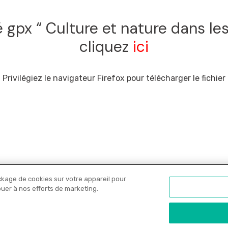
é gpx “ Culture et nature dans le
cliquez
ici
Privilégiez le navigateur Firefox pour télécharger le fichier
ckage de cookies sur votre appareil pour
Nos libraires
Offres PRO
Actualités
C
ibuer à nos efforts de marketing.
onfidentialité
•
Copyrights
•
Paramètres des cookies