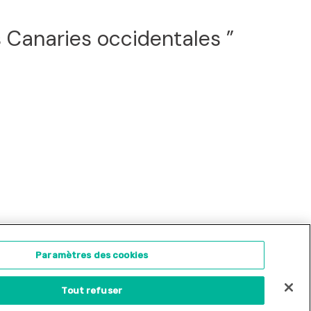
s Canaries occidentales ”
ontact
Concours d'illustration
Paramètres des cookies
Tout refuser
Site internet créé par
Adveris