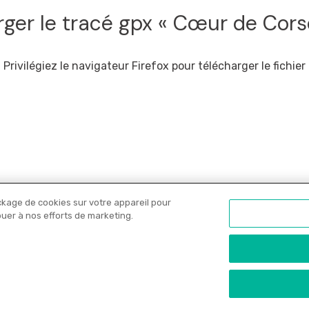
rger le tracé gpx « Cœur de Cors
Privilégiez le navigateur Firefox pour télécharger le fichier
ckage de cookies sur votre appareil pour
Nos libraires
Offres PRO
Actualités
C
ibuer à nos efforts de marketing.
onfidentialité
•
Copyrights
•
Paramètres des cookies