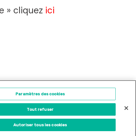
e » cliquez
ici
ontact
Concours d'illustration
Paramètres des cookies
Tout refuser
Site internet créé par
Adveris
Autoriser tous les cookies