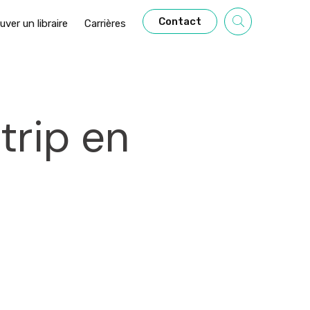
Contact
uver un libraire
Carrières
trip en