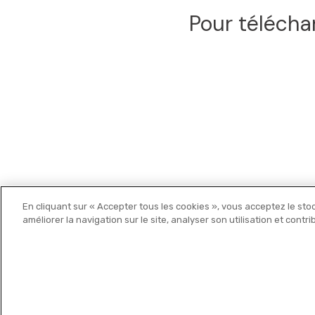
Pour télécha
En cliquant sur « Accepter tous les cookies », vous acceptez le sto
Michelin Editions
améliorer la navigation sur le site, analyser son utilisation et contr
© 2021 MICHELIN Editions •
Mentions légales
•
Politique de c