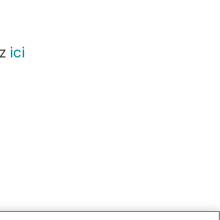
ez
ici
à vélo