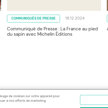
18.12.2024
COMMUNIQUÉS DE PRESSE
Communiqué de Presse : La France au pied
du sapin avec Michelin Éditions
ckage de cookies sur votre appareil pour
Nos libraires
Offres PRO
Actualités
C
ibuer à nos efforts de marketing.